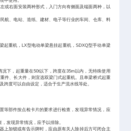
境中使用。
为左或右面安装两种形式，入门方向有侧面及端面两种，以
、民航、电站、造纸、建材、电子等行业的车间、仓库、料
梁起重机，LX型电动单梁悬挂起重机，SDXQ型手动单梁
。一般情况下，起重量在50t以下，跨度在35m以内，无特殊使用
运重件、长大件，则宜选双梁门式起重机。且单梁桥式起重
及跨度可以自由设定，适合于生产流水线等处。
置等部件按点检卡片的要求进行检查，发现异常情况，应
查，发现异常情况，应予以排除。
器上加锁或有告示牌时，应由原有关人除掉后方可闭合主