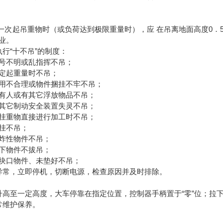
中
次起吊重物时（或负荷达到极限重量时），应 在吊离地面高度0．
业。
“十不吊”的制度：
不明或乱指挥不吊；
起重量时不吊；
不合理或物件捆挂不牢不吊；
人或有其它浮放物品不吊；
它制动安全装置失灵不吊；
重物直接进行加工时不吊；
挂不吊；
性物件不吊；
物件不拔吊；
口物件、未垫好不吊；
常，立即停机，切断电源，检查原因并及时排除。
后
高至一定高度，大车停靠在指定位置，控制器手柄置于“零”位；拉
常维护保养。