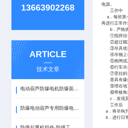
电源。
13663902268
工作
a．每班第一
再进行正常作
b．严格执行
①指挥信号
②超过额定
③吊具使用
ARTICLE
④吊物上有
⑤抱闸或其
⑥行车吊挂
技术文章
⑦歪拉斜
⑧具有爆炸
⑨埋在地下
电动葫芦防爆电机防爆面损伤、锈蚀的修复
⑩带棱角块
c．发现异
工作
防爆电动葫芦专用防爆电机的维修要求与拆装
a．将吊钩升
b．进行日
防爆起重机组件-防爆工业遥控器