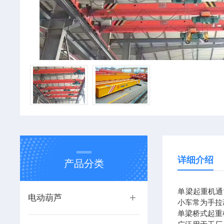
详细介绍
产品分类
单梁起重机通
电动葫芦
小车常为手拉
单梁桥式起重