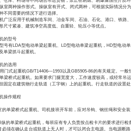
、仓库、料场等不同场合吊运货物，禁止在易燃、易爆腐蚀性介质环
纵室两种操作形式。操纵室有开式、闭式两种，可根据实际情况分
种不同需要的情况下进行选择。
机广泛应用于机械制造车间、冶金车间、石油、石化、港口、铁路
形尺寸紧凑、建筑净空高度低、自重轻、轮压小等优点。
机的型号
型号有LDA型电动单梁起重机、LD型电动单梁起重机，HD型电动单
及单梁抓斗起重机。
机的选用
门式起重机GB/T14406—1993以及GB5905-86的有关规定
单梁桥式起重机。如果要求门腿宽度大，工作速度较高，或经常吊
挂固定在建筑物行走轨道（工字钢）上的起重机。行走轨道的设置处
机操作规程
的单梁桥式起重机、司机接班开车前，应对吊钩、钢丝绳和安全装
纵的单梁桥式起重机，每班应有专人负责按点检卡片的要求进行检
必须在确认走台或轨道上无人时，才可以闭合主电源。当电源断路