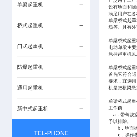
广泛用于工厂
单梁起重机
设有地面和操
满足用户在各
单梁桥式起重
桥式起重机
场等。具有外
单梁桥式起重
门式起重机
电动单梁主要
悬挂起重机以
防爆起重机
单梁桥式起重
首先它符合通用
要求，宜选用
通用起重机
机是把横梁悬
单梁桥式起重
工作前
新中式起重机
a．带驾驶室
予以排除。
b．地面操
TEL-PHONE
c．操作者